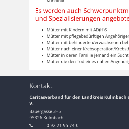
Kurklinik
Es werden auch Schwerpunkt
und Spezialisierungen angeboten
Mütter mit Kindern mit AD(H)S
Mütter mit pflegebedürftigen Angehörige
Mütter mit behinderten/erwachsenen beh
Mütter nach einer Krebsoperation/Krebst
Mütter in deren Familie jemand ein Such
Mütter die den Tod eines nahen Angehör
Kontakt
Caritasverband für den Landkreis Kulmbach e
V.
Bauergasse 3+5
95326
Kulmbach
0 92 21 95 74-0