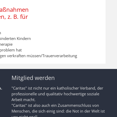
maßnahmen
, z. B. für
n
inderten Kindern
herapie
tproblem hat
igen verkraften müssen/Trauerverarbeitung
Mitglied werden
.
"Caritas" ist nicht nur ein katholischer Verband, der
professionelle und qualitativ hochwertige soziale
Arbeit macht.
"Caritas" ist also auch ein Zusammenschluss von
Menschen, die sich einig sind: die Not in der Welt ist
uns nicht egal!