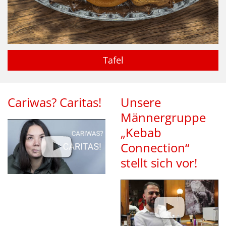
Tafel
Cariwas? Caritas!
Unsere
Männergruppe
„Kebab
Connection“
stellt sich vor!